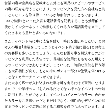
営業内容や企業名を記載する以外にも商品のアピールやサービス
内容の紹介を行うことにより、ラッピングを見た方へ会社名と共
にどんなモノを取り扱っているか印象付けることもできます。
｢○○で検索｣といった文言や電話番号を記載することも効果的で、
後からインターネットで検索してくれる方や電話番号をメモして
くださる方も意外と多いものなのです。
また、イベント時に車に広告を貼り一時的な宣伝をしたい、とお
考えの場合｢塗装をしてしまうとイベント終了後に困る｣とお考え
のお客様も多いことでしょう。そんなお困り事を解決するのがラ
ッピングを利用した広告です。長期的な使用にももちろん耐えう
るラッピングではありますが、こういった一時的な宣伝を行う際
にも大変相性が良く、もとの車のボディー部分や塗装を傷つける
ことなくカラーチェンジができます。
また大きく広告が入れ込まれた車は町を走るだけで宣伝になりま
すので、企業様のロゴを入れるだけでなく様々なイベントの告知
に活用することができます。イベントのイメージカラーに合わせ
たカラーをご選択いただけるだけでなく、個性的なデザインの提
案までラッピング広告に関するご相談を何でも承っています。ま