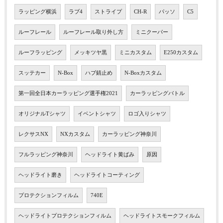
ラッピング横浜
ラブ4
ストライプ
CH-R
パッソ
C5
ルーフレール
ルーフレール取り外し方
ミニクーパー
ルーフラッピング
メッキツヤ黒
ミニカスタム
E250カスタム
スッテカー
N-Box
ハブ錆止め
N-Boxカスタム
第一回全日本カーラッピング選手権2021
カーラッピングバトル
オリジナルTシャツ
イベントシャツ
ロゴ入りシャツ
レクサスNX
NXカスタム
カーラッピング神奈川
フルラッピング神奈川
ヘッドライト黄ばみ
原因
ヘッドライト磨き
ヘッドライトコーティング
プロテクションフィルム
740E
ヘッドライトプロテクションフィルム
ヘッドライトスモークフィルム