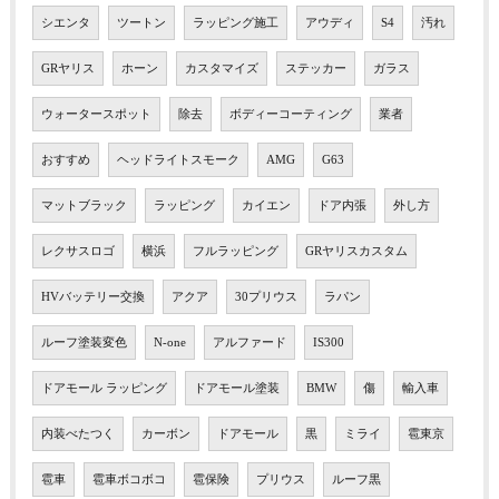
シエンタ
ツートン
ラッピング施工
アウディ
S4
汚れ
GRヤリス
ホーン
カスタマイズ
ステッカー
ガラス
ウォータースポット
除去
ボディーコーティング
業者
おすすめ
ヘッドライトスモーク
AMG
G63
マットブラック
ラッピング
カイエン
ドア内張
外し方
レクサスロゴ
横浜
フルラッピング
GRヤリスカスタム
HVバッテリー交換
アクア
30プリウス
ラパン
ルーフ塗装変色
N-one
アルファード
IS300
ドアモール ラッピング
ドアモール塗装
BMW
傷
輸入車
内装べたつく
カーボン
ドアモール
黒
ミライ
雹東京
雹車
雹車ボコボコ
雹保険
プリウス
ルーフ黒