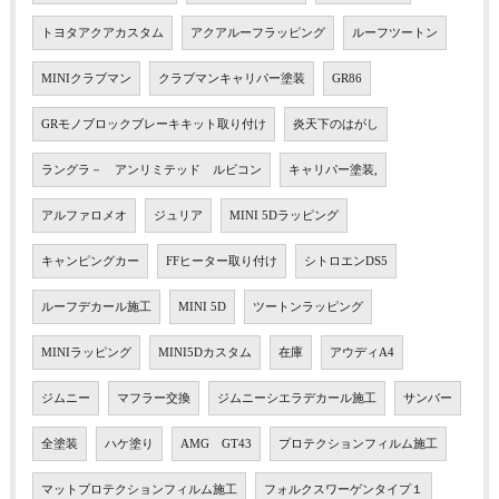
トヨタアクアカスタム
アクアルーフラッピング
ルーフツートン
MINIクラブマン
クラブマンキャリパー塗装
GR86
GRモノブロックブレーキキット取り付け
炎天下のはがし
ラングラ－ アンリミテッド ルビコン
キャリパー塗装,
アルファロメオ
ジュリア
MINI 5Dラッピング
キャンピングカー
FFヒーター取り付け
シトロエンDS5
ルーフデカール施工
MINI 5D
ツートンラッピング
MINIラッピング
MINI5Dカスタム
在庫
アウディA4
ジムニー
マフラー交換
ジムニーシエラデカール施工
サンバー
全塗装
ハケ塗り
AMG GT43
プロテクションフィルム施工
マットプロテクションフィルム施工
フォルクスワーゲンタイプ１