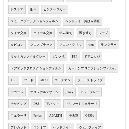
レストア
旧車
ビンテージカー
スモークプロテクションフィルム
ヘッドライト黄ばみ防止
タイヤ交換
ホイール交換
組み換え
履き替え
ジープ
ルビコン
グロスブラック
フロントグリル
jeep
ラングラー
マットガンメタルグレー
ガンメタ
PPF
ドアエッジ
ドアエッジプロテクションフィルム
カーボンプロテクションフィルム
８６
フード
MINI
エースマン
フードストライプ
デカール
オリジナルデザイン
jimny
マットグレー
チッピング
DS3
アバルト
トリブートフェラーリ
フェラーリ
Ferrari
ABARTH
中古車
G450d
プレカット
ワンオフ
ヘッドライト
ヴェルファイア