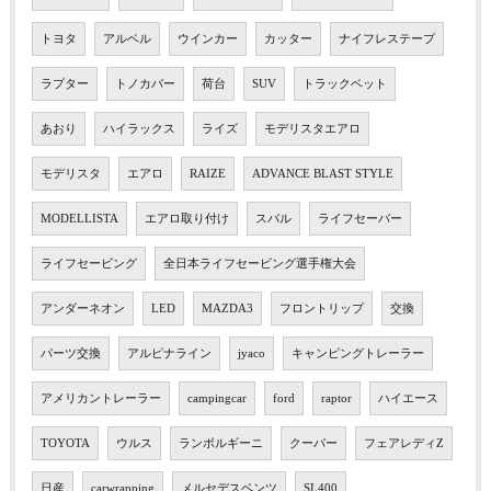
トヨタ
アルベル
ウインカー
カッター
ナイフレステープ
ラプター
トノカバー
荷台
SUV
トラックベット
あおり
ハイラックス
ライズ
モデリスタエアロ
モデリスタ
エアロ
RAIZE
ADVANCE BLAST STYLE
MODELLISTA
エアロ取り付け
スバル
ライフセーバー
ライフセービング
全日本ライフセービング選手権大会
アンダーネオン
LED
MAZDA3
フロントリップ
交換
パーツ交換
アルピナライン
jyaco
キャンピングトレーラー
アメリカントレーラー
campingcar
ford
raptor
ハイエース
TOYOTA
ウルス
ランボルギーニ
クーパー
フェアレディZ
日産
carwrapping
メルセデスベンツ
SL400