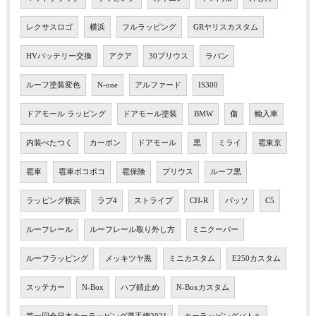
レクサスロゴ
横浜
フルラッピング
GRヤリスカスタム
HVバッテリー交換
アクア
30プリウス
ラパン
ルーフ塗装変色
N-one
アルファード
IS300
ドアモール ラッピング
ドアモール塗装
BMW
傷
輸入車
内装べたつく
カーボン
ドアモール
黒
ミライ
雹東京
雹車
雹車ボコボコ
雹保険
プリウス
ルーフ黒
ラッピング横浜
ラブ4
ストライプ
CH-R
パッソ
C5
ルーフレール
ルーフレール取り外し方
ミニクーパー
ルーフラッピング
メッキツヤ黒
ミニカスタム
E250カスタム
スッテカー
N-Box
ハブ錆止め
N-Boxカスタム