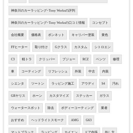
神奈川のカーラッピング･Tony Worksの評判
神奈川のカーラッピング･Tony Worksの口コミ情報
コンセプト
会社概要
価格表
ボンネット
キャリパー塗装
黄色
FFヒーター
取り付け
Gクラス
カスタム
シトロエン
C3
軽トラ
クリッパー
プジョー
RCZ
ベンツ
修理
車
コーティング
リフレッシュ
外装
中古
内装
シエンタ
ツートン
ラッピング施工
アウディ
S4
汚れ
GRヤリス
ホーン
カスタマイズ
ステッカー
ガラス
ウォータースポット
除去
ボディーコーティング
業者
おすすめ
ヘッドライトスモーク
AMG
G63
マットブラック
ラッピング
カイエン
ドア内張
外し方