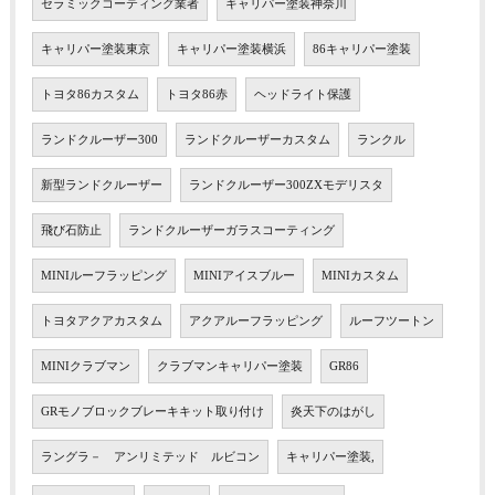
セラミックコーティング業者
キャリパー塗装神奈川
キャリパー塗装東京
キャリパー塗装横浜
86キャリパー塗装
トヨタ86カスタム
トヨタ86赤
ヘッドライト保護
ランドクルーザー300
ランドクルーザーカスタム
ランクル
新型ランドクルーザー
ランドクルーザー300ZXモデリスタ
飛び石防止
ランドクルーザーガラスコーティング
MINIルーフラッピング
MINIアイスブルー
MINIカスタム
トヨタアクアカスタム
アクアルーフラッピング
ルーフツートン
MINIクラブマン
クラブマンキャリパー塗装
GR86
GRモノブロックブレーキキット取り付け
炎天下のはがし
ラングラ－ アンリミテッド ルビコン
キャリパー塗装,