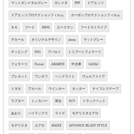
マットガンメタルグレー
ガンメタ
PPF
ドアエッジ
ドアエッジプロテクションフィルム
カーボンプロテクションフィルム
８６
フード
MINI
エースマン
フードストライプ
デカール
オリジナルデザイン
jimny
マットグレー
チッピング
DS3
アバルト
トリブートフェラーリ
フェラーリ
Ferrari
ABARTH
中古車
G450d
プレカット
ワンオフ
ヘッドライト
ヴェルファイア
トヨタ
アルベル
ウインカー
カッター
ナイフレステープ
ラプター
トノカバー
荷台
SUV
トラックベット
あおり
ハイラックス
ライズ
モデリスタエアロ
モデリスタ
エアロ
RAIZE
ADVANCE BLAST STYLE