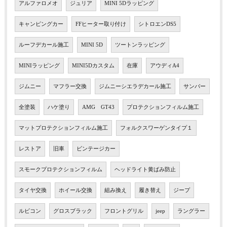
アルファロメオ
ジュリア
MINI 5Dラッピング
キャンピングカー
FFヒーター取り付け
シトロエンDS5
ルーフデカール施工
MINI 5D
ツートンラッピング
MINIラッピング
MINI5Dカスタム
在庫
アウディA4
ジムニー
マフラー交換
ジムニーシエラデカール施工
サンバー
全塗装
ハケ塗り
AMG GT43
プロテクションフィルム施工
マットプロテクションフィルム施工
フォルクスワーゲンタイプ１
レストア
旧車
ビンテージカー
スモークプロテクションフィルム
ヘッドライト黄ばみ防止
タイヤ交換
ホイール交換
組み換え
履き替え
ジープ
ルビコン
グロスブラック
フロントグリル
jeep
ラングラー