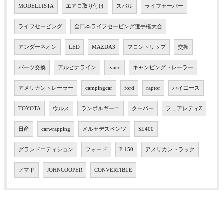
MODELLISTA
エアロ取り付け
スバル
ライフセーバー
ライフセービング
全日本ライフセービング選手権大会
アンダーネオン
LED
MAZDA3
フロントリップ
交換
パーツ交換
アルピナライン
jyaco
キャンピングトレーラー
アメリカントレーラー
campingcar
ford
raptor
ハイエース
TOYOTA
ウルス
ランボルギーニ
クーパー
フェアレディZ
日産
carwrapping
メルセデスベンツ
SL400
グランドエディション
フォード
F-150
アメリカントラック
ノマド
JOHNCOOPER
CONVERTIBLE