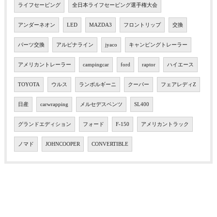
ライフセービング
全日本ライフセービング選手権大会
アンダーネオン
LED
MAZDA3
フロントリップ
交換
パーツ交換
アルピナライン
jyaco
キャンピングトレーラー
アメリカントレーラー
campingcar
ford
raptor
ハイエース
TOYOTA
ウルス
ランボルギーニ
クーパー
フェアレディZ
日産
carwrapping
メルセデスベンツ
SL400
グランドエディション
フォード
F-150
アメリカントラック
ノマド
JOHNCOOPER
CONVERTIBLE