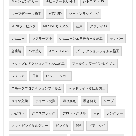
キャンピングカー
FFヒーター取り付け
シトロエンDS5
ルーフデカール施工
MINI 5D
ツートンラッピング
MINIラッピング
MINI5Dカスタム
在庫
アウディA4
ジムニー
マフラー交換
ジムニーシエラデカール施工
サンバー
全塗装
ハケ塗り
AMG GT43
プロテクションフィルム施工
マットプロテクションフィルム施工
フォルクスワーゲンタイプ１
レストア
旧車
ビンテージカー
スモークプロテクションフィルム
ヘッドライト黄ばみ防止
タイヤ交換
ホイール交換
組み換え
履き替え
ジープ
ルビコン
グロスブラック
フロントグリル
jeep
ラングラー
マットガンメタルグレー
ガンメタ
PPF
ドアエッジ