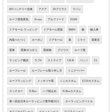
HVバッテリー交換
アクア
30プリウス
ラパン
ルーフ塗装変色
N-one
アルファード
IS300
ドアモール ラッピング
ドアモール塗装
BMW
傷
輸入車
内装べたつく
カーボン
ドアモール
黒
ミライ
雹東京
雹車
雹車ボコボコ
雹保険
プリウス
ルーフ黒
ラッピング横浜
ラブ4
ストライプ
CH-R
パッソ
C5
ルーフレール
ルーフレール取り外し方
ミニクーパー
ルーフラッピング
メッキツヤ黒
ミニカスタム
E250カスタム
スッテカー
N-Box
ハブ錆止め
N-Boxカスタム
第一回全日本カーラッピング選手権2021
カーラッピングバトル
オリジナルTシャツ
イベントシャツ
ロゴ入りシャツ