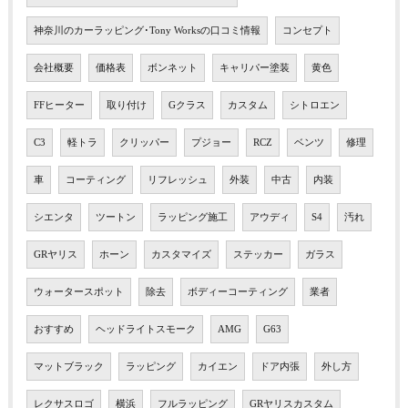
神奈川のカーラッピング･Tony Worksの口コミ情報
コンセプト
会社概要
価格表
ボンネット
キャリパー塗装
黄色
FFヒーター
取り付け
Gクラス
カスタム
シトロエン
C3
軽トラ
クリッパー
プジョー
RCZ
ベンツ
修理
車
コーティング
リフレッシュ
外装
中古
内装
シエンタ
ツートン
ラッピング施工
アウディ
S4
汚れ
GRヤリス
ホーン
カスタマイズ
ステッカー
ガラス
ウォータースポット
除去
ボディーコーティング
業者
おすすめ
ヘッドライトスモーク
AMG
G63
マットブラック
ラッピング
カイエン
ドア内張
外し方
レクサスロゴ
横浜
フルラッピング
GRヤリスカスタム