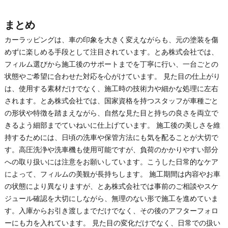
まとめ
カーラッピングは、車の印象を大きく変えながらも、元の塗装を傷
めずに楽しめる手段として注目されています。とあ株式会社では、
フィルム選びから施工後のサポートまでを丁寧に行い、一台ごとの
状態やご希望に合わせた対応を心がけています。 見た目の仕上がり
は、使用する素材だけでなく、施工時の技術力や細かな処理に左右
されます。とあ株式会社では、国家資格を持つスタッフが車種ごと
の形状や特徴を踏まえながら、自然な見た目と持ちの良さを両立で
きるよう細部までていねいに仕上げています。 施工後の美しさを維
持するためには、日頃の洗車や保管方法にも気を配ることが大切で
す。高圧洗浄や洗車機も使用可能ですが、負荷のかかりやすい部分
への取り扱いには注意をお願いしています。こうした日常的なケア
によって、フィルムの美観が長持ちします。 施工期間は内容やお車
の状態により異なりますが、とあ株式会社では事前のご相談やスケ
ジュール確認を大切にしながら、無理のない形で施工を進めていま
す。入庫からお引き渡しまでだけでなく、その後のアフターフォロ
ーにも力を入れています。 見た目の変化だけでなく、日常での扱い