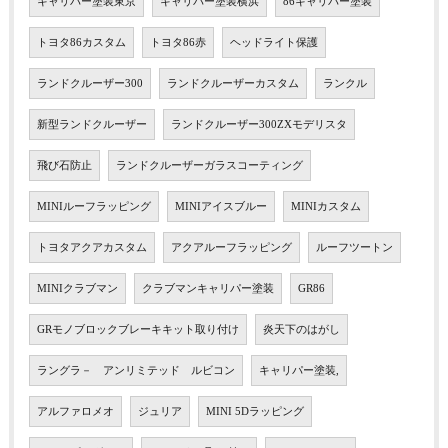
キャリパー塗装東京
キャリパー塗装横浜
86キャリパー塗装
トヨタ86カスタム
トヨタ86赤
ヘッドライト保護
ランドクルーザー300
ランドクルーザーカスタム
ランクル
新型ランドクルーザー
ランドクルーザー300ZXモデリスタ
飛び石防止
ランドクルーザーガラスコーティング
MINIルーフラッピング
MINIアイスブルー
MINIカスタム
トヨタアクアカスタム
アクアルーフラッピング
ルーフツートン
MINIクラブマン
クラブマンキャリパー塗装
GR86
GRモノブロックブレーキキット取り付け
炎天下のはがし
ラングラ－ アンリミテッド ルビコン
キャリパー塗装,
アルファロメオ
ジュリア
MINI 5Dラッピング