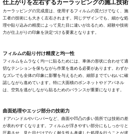
仕上がりを左右するカーラッピングの施工技術
カーラッピングの完成度は、使用するフィルムの質だけでなく、施
工者の技術にも大きく左右されます。同じデザインでも、細かな処
理や貼り込みの精度によって見た目に違いが出るため、経験や技術
力が仕上がりの印象を決定づける要素となります。
フィルムの貼り付け精度と均一性
フィルムをムラなく均一に貼るためには、車体の形状に合わせて適
切なテンションを保ちながら作業を進める必要があります。わずか
なズレでも全体の印象に影響を与えるため、細部までていねいに確
認しながら進めています。特に大面積のボンネットやドアパネル
は、空気を逃がしながら貼るためのバランスが重要になります。
曲面処理やエッジ部分の技術力
ドアハンドルやバンパーなど、曲面や凹凸の多い箇所では技術の差
が表れやすくなります。フィルムが浮きやすい部分にもしっかりと
圧着させ、見た目だけでなく耐久性も考慮した処理を行うことが求