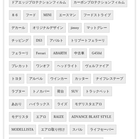
ドアエッジプロテクションフィルム
カーボンプロテクションフィルム
８６
フード
MINI
エースマン
フードストライプ
デカール
オリジナルデザイン
jimny
マットグレー
チッピング
DS3
アバルト
トリブートフェラーリ
フェラーリ
Ferrari
ABARTH
中古車
G450d
プレカット
ワンオフ
ヘッドライト
ヴェルファイア
トヨタ
アルベル
ウインカー
カッター
ナイフレステープ
ラプター
トノカバー
荷台
SUV
トラックベット
あおり
ハイラックス
ライズ
モデリスタエアロ
モデリスタ
エアロ
RAIZE
ADVANCE BLAST STYLE
MODELLISTA
エアロ取り付け
スバル
ライフセーバー