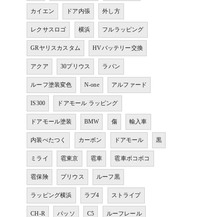
カイエン
ドア内張
外し方
レクサスロゴ
横浜
フルラッピング
GRヤリスカスタム
HVバッテリー交換
アクア
30プリウス
ラパン
ルーフ塗装変色
N-one
アルファード
IS300
ドアモール ラッピング
ドアモール塗装
BMW
傷
輸入車
内装べたつく
カーボン
ドアモール
黒
ミライ
雹東京
雹車
雹車ボコボコ
雹保険
プリウス
ルーフ黒
ラッピング横浜
ラブ4
ストライプ
CH-R
パッソ
C5
ルーフレール