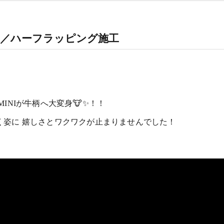
WORKS／ハーフラッピング施工
NIが牛柄へ大変身🐮✨️！！
く姿に 嬉しさとワクワクが止まりませんでした！