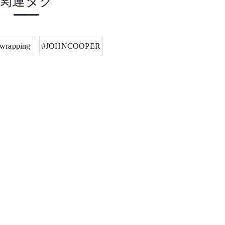
関連タグ
rwrapping
#JOHNCOOPER