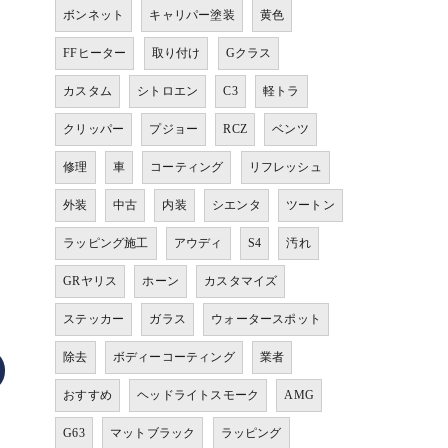
ボンネット
キャリパー塗装
黄色
FFヒーター
取り付け
Gクラス
カスタム
シトロエン
C3
軽トラ
クリッパー
プジョー
RCZ
ベンツ
修理
車
コーティング
リフレッシュ
外装
中古
内装
シエンタ
ツートン
ラッピング施工
アウディ
S4
汚れ
GRヤリス
ホーン
カスタマイズ
ステッカー
ガラス
ウォータースポット
除去
ボディーコーティング
業者
おすすめ
ヘッドライトスモーク
AMG
G63
マットブラック
ラッピング