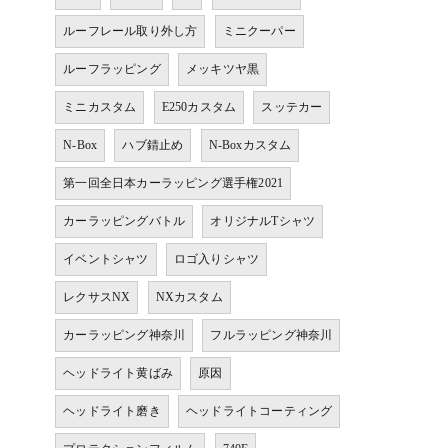
ルーフレール取り外し方
ミニクーパー
ルーフラッピング
メッキツヤ黒
ミニカスタム
E250カスタム
スッテカー
N-Box
ハブ錆止め
N-Boxカスタム
第一回全日本カーラッピング選手権2021
カーラッピングバトル
オリジナルTシャツ
イベントシャツ
ロゴ入りシャツ
レクサスNX
NXカスタム
カーラッピング神奈川
フルラッピング神奈川
ヘッドライト黄ばみ
原因
ヘッドライト磨き
ヘッドライトコーティング