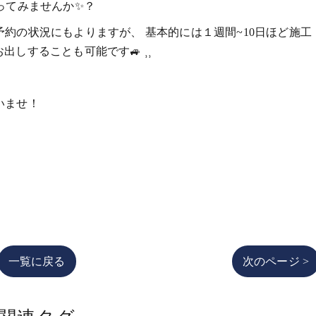
ってみませんか✨️？
約の状況にもよりますが、 基本的には１週間~10日ほど施工
お出しすることも可能です🚙 ⸒⸒
いませ！
一覧に戻る
次のページ >