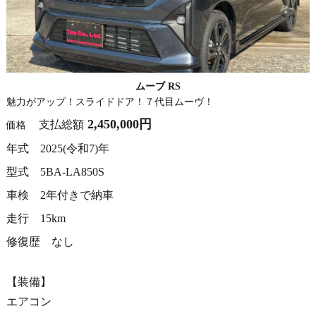
ムーブ RS
魅力がアップ！スライドドア！７代目ムーヴ！
2,450,000円
支払総額
価格
年式 2025(令和7)年
型式 5BA-LA850S
車検 2年付きで納車
走行 15km
修復歴 なし
【装備】
エアコン