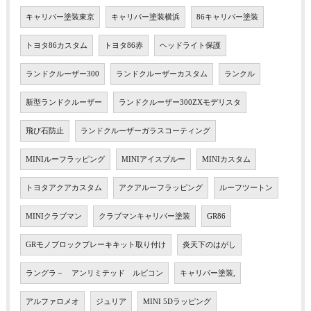
キャリパー塗装東京
キャリパー塗装横浜
86キャリパー塗装
トヨタ86カスタム
トヨタ86赤
ヘッドライト保護
ランドクルーザー300
ランドクルーザーカスタム
ランクル
新型ランドクルーザー
ランドクルーザー300ZXモデリスタ
飛び石防止
ランドクルーザーガラスコーティング
MINIルーフラッピング
MINIアイスブルー
MINIカスタム
トヨタアクアカスタム
アクアルーフラッピング
ルーフツートン
MINIクラブマン
クラブマンキャリパー塗装
GR86
GRモノブロックブレーキキット取り付け
炎天下のはがし
ラングラ－ アンリミテッド ルビコン
キャリパー塗装,
アルファロメオ
ジュリア
MINI 5Dラッピング