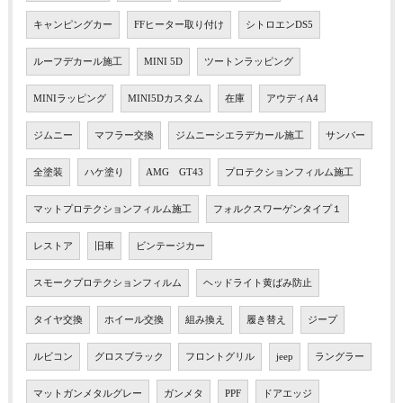
キャンピングカー
FFヒーター取り付け
シトロエンDS5
ルーフデカール施工
MINI 5D
ツートンラッピング
MINIラッピング
MINI5Dカスタム
在庫
アウディA4
ジムニー
マフラー交換
ジムニーシエラデカール施工
サンバー
全塗装
ハケ塗り
AMG GT43
プロテクションフィルム施工
マットプロテクションフィルム施工
フォルクスワーゲンタイプ１
レストア
旧車
ビンテージカー
スモークプロテクションフィルム
ヘッドライト黄ばみ防止
タイヤ交換
ホイール交換
組み換え
履き替え
ジープ
ルビコン
グロスブラック
フロントグリル
jeep
ラングラー
マットガンメタルグレー
ガンメタ
PPF
ドアエッジ