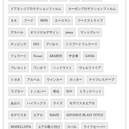
ドアエッジプロテクションフィルム
カーボンプロテクションフィルム
８６
フード
MINI
エースマン
フードストライプ
デカール
オリジナルデザイン
jimny
マットグレー
チッピング
DS3
アバルト
トリブートフェラーリ
フェラーリ
Ferrari
ABARTH
中古車
G450d
プレカット
ワンオフ
ヘッドライト
ヴェルファイア
トヨタ
アルベル
ウインカー
カッター
ナイフレステープ
ラプター
トノカバー
荷台
SUV
トラックベット
あおり
ハイラックス
ライズ
モデリスタエアロ
モデリスタ
エアロ
RAIZE
ADVANCE BLAST STYLE
MODELLISTA
エアロ取り付け
スバル
ライフセーバー