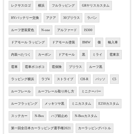
レクサスロゴ
横浜
フルラッピング
GRヤリスカスタム
HVバッテリー交換
アクア
30プリウス
ラパン
ルーフ塗装変色
N-one
アルファード
IS300
ドアモール ラッピング
ドアモール塗装
BMW
傷
輸入車
内装べたつく
カーボン
ドアモール
黒
ミライ
雹東京
雹車
雹車ボコボコ
雹保険
プリウス
ルーフ黒
ラッピング横浜
ラブ4
ストライプ
CH-R
パッソ
C5
ルーフレール
ルーフレール取り外し方
ミニクーパー
ルーフラッピング
メッキツヤ黒
ミニカスタム
E250カスタム
スッテカー
N-Box
ハブ錆止め
N-Boxカスタム
第一回全日本カーラッピング選手権2021
カーラッピングバトル