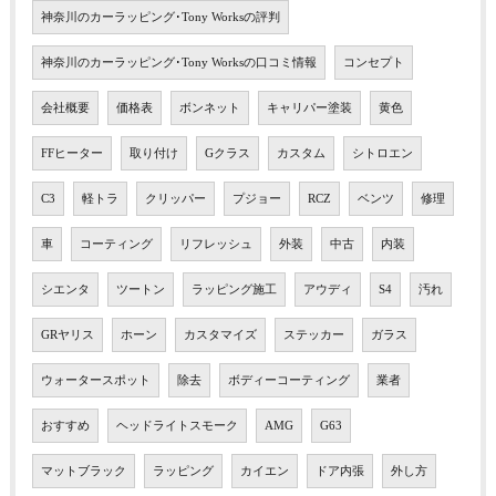
神奈川のカーラッピング･Tony Worksの評判
神奈川のカーラッピング･Tony Worksの口コミ情報
コンセプト
会社概要
価格表
ボンネット
キャリパー塗装
黄色
FFヒーター
取り付け
Gクラス
カスタム
シトロエン
C3
軽トラ
クリッパー
プジョー
RCZ
ベンツ
修理
車
コーティング
リフレッシュ
外装
中古
内装
シエンタ
ツートン
ラッピング施工
アウディ
S4
汚れ
GRヤリス
ホーン
カスタマイズ
ステッカー
ガラス
ウォータースポット
除去
ボディーコーティング
業者
おすすめ
ヘッドライトスモーク
AMG
G63
マットブラック
ラッピング
カイエン
ドア内張
外し方