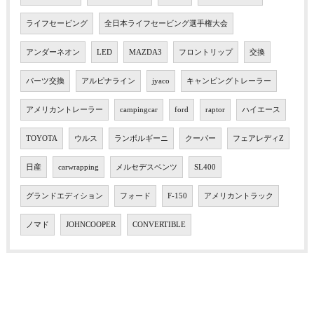
ライフセービング
全日本ライフセービング選手権大会
アンダーネオン
LED
MAZDA3
フロントリップ
交換
パーツ交換
アルピナライン
jyaco
キャンピングトレーラー
アメリカントレーラー
campingcar
ford
raptor
ハイエース
TOYOTA
ウルス
ランボルギーニ
クーパー
フェアレディZ
日産
carwrapping
メルセデスベンツ
SL400
グランドエディション
フォード
F-150
アメリカントラック
ノマド
JOHNCOOPER
CONVERTIBLE