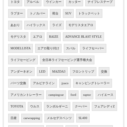
トヨタ
アルベル
ウインカー
カッター
ナイフレステープ
ラプター
トノカバー
荷台
SUV
トラックベット
あおり
ハイラックス
ライズ
モデリスタエアロ
モデリスタ
エアロ
RAIZE
ADVANCE BLAST STYLE
MODELLISTA
エアロ取り付け
スバル
ライフセーバー
ライフセービング
全日本ライフセービング選手権大会
アンダーネオン
LED
MAZDA3
フロントリップ
交換
パーツ交換
アルピナライン
jyaco
キャンピングトレーラー
アメリカントレーラー
campingcar
ford
raptor
ハイエース
TOYOTA
ウルス
ランボルギーニ
クーパー
フェアレディZ
日産
carwrapping
メルセデスベンツ
SL400