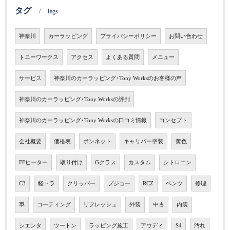
タグ
Tags
神奈川
カーラッピング
プライバシーポリシー
お問い合わせ
トニーワークス
アクセス
よくある質問
メニュー
サービス
神奈川のカーラッピング･Tony Worksのお客様の声
神奈川のカーラッピング･Tony Worksの評判
神奈川のカーラッピング･Tony Worksの口コミ情報
コンセプト
会社概要
価格表
ボンネット
キャリパー塗装
黄色
FFヒーター
取り付け
Gクラス
カスタム
シトロエン
C3
軽トラ
クリッパー
プジョー
RCZ
ベンツ
修理
車
コーティング
リフレッシュ
外装
中古
内装
シエンタ
ツートン
ラッピング施工
アウディ
S4
汚れ