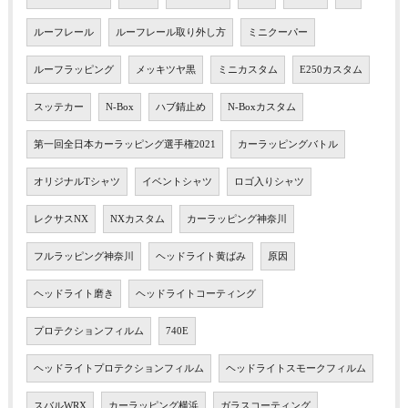
ルーフレール
ルーフレール取り外し方
ミニクーパー
ルーフラッピング
メッキツヤ黒
ミニカスタム
E250カスタム
スッテカー
N-Box
ハブ錆止め
N-Boxカスタム
第一回全日本カーラッピング選手権2021
カーラッピングバトル
オリジナルTシャツ
イベントシャツ
ロゴ入りシャツ
レクサスNX
NXカスタム
カーラッピング神奈川
フルラッピング神奈川
ヘッドライト黄ばみ
原因
ヘッドライト磨き
ヘッドライトコーティング
プロテクションフィルム
740E
ヘッドライトプロテクションフィルム
ヘッドライトスモークフィルム
スバルWRX
カーラッピング横浜
ガラスコーティング