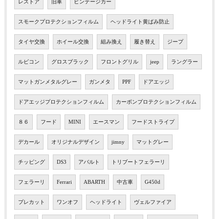
レストア
旧車
ビンテージカー
スモークプロテクションフィルム
ヘッドライト黄ばみ防止
タイヤ交換
ホイール交換
組み換え
履き替え
ジープ
ルビコン
グロスブラック
フロントグリル
jeep
ラングラー
マットガンメタルグレー
ガンメタ
PPF
ドアエッジ
ドアエッジプロテクションフィルム
カーボンプロテクションフィルム
８６
フード
MINI
エースマン
フードストライプ
デカール
オリジナルデザイン
jimny
マットグレー
チッピング
DS3
アバルト
トリブートフェラーリ
フェラーリ
Ferrari
ABARTH
中古車
G450d
プレカット
ワンオフ
ヘッドライト
ヴェルファイア