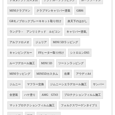
トヨタアクアカスタム
アクアルーフラッピング
ルーフツートン
MINIクラブマン
クラブマンキャリパー塗装
GR86
GRモノブロックブレーキキット取り付け
炎天下のはがし
ラングラ－ アンリミテッド ルビコン
キャリパー塗装,
アルファロメオ
ジュリア
MINI 5Dラッピング
キャンピングカー
FFヒーター取り付け
シトロエンDS5
ルーフデカール施工
MINI 5D
ツートンラッピング
MINIラッピング
MINI5Dカスタム
在庫
アウディA4
ジムニー
マフラー交換
ジムニーシエラデカール施工
サンバー
全塗装
ハケ塗り
AMG GT43
プロテクションフィルム施工
マットプロテクションフィルム施工
フォルクスワーゲンタイプ１