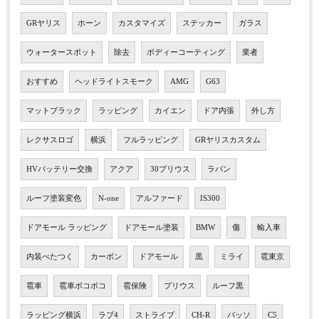
GRヤリス
ホーン
カスタマイズ
ステッカー
ガラス
ウォータースポット
除去
ボディーコーティング
業者
おすすめ
ヘッドライトスモーク
AMG
G63
マットブラック
ラッピング
カイエン
ドア内張
外し方
レクサスロゴ
横浜
フルラッピング
GRヤリスカスタム
HVバッテリー交換
アクア
30プリウス
ラパン
ルーフ塗装変色
N-one
アルファード
IS300
ドアモール ラッピング
ドアモール塗装
BMW
傷
輸入車
内装べたつく
カーボン
ドアモール
黒
ミライ
雹東京
雹車
雹車ボコボコ
雹保険
プリウス
ルーフ黒
ラッピング横浜
ラブ4
ストライプ
CH-R
パッソ
C5